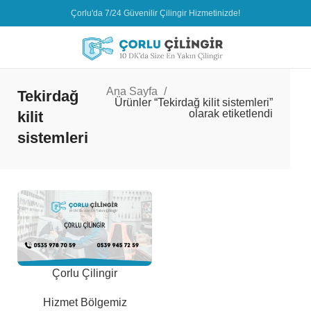
Çorlu'da 7/24 Güvenilir Çilingir Hizmetinizde!
Ana Sayfa
Tekirdağ
Ürünler “Tekirdağ kilit sistemleri”
olarak etiketlendi
kilit
sistemleri
Çorlu Çilingir
Hizmet Bölgemiz